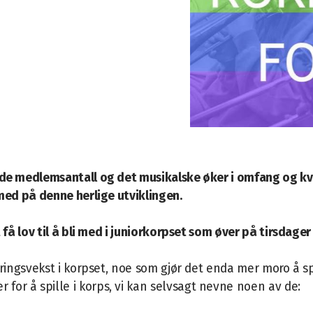
både medlemsantall og det musikalske øker i omfang og kva
e med på denne herlige utviklingen.
kt få lov til å bli med i juniorkorpset som øver på tirsdage
tteringsvekst i korpset, noe som gjør det enda mer moro å
for å spille i korps, vi kan selvsagt nevne noen av de: