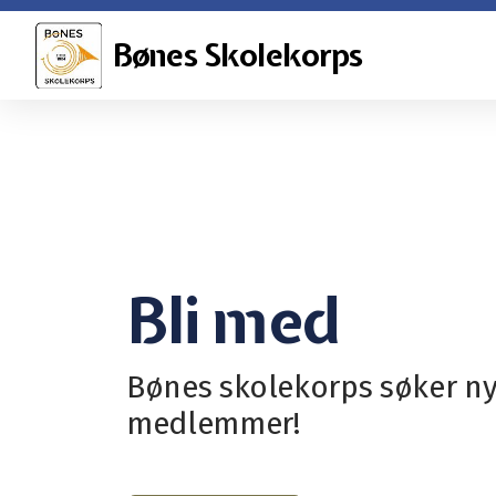
Bønes Skolekorps
Bli med
Bønes skolekorps søker n
medlemmer!