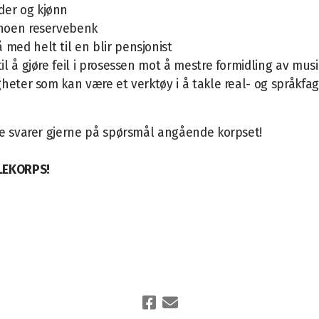
der og kjønn
v noen reservebenk
 med helt til en blir pensjonist
il å gjøre feil i prosessen mot å mestre formidling av mus
gheter som kan være et verktøy i å takle real- og språkfag
e svarer gjerne på spørsmål angående korpset!
LEKORPS!